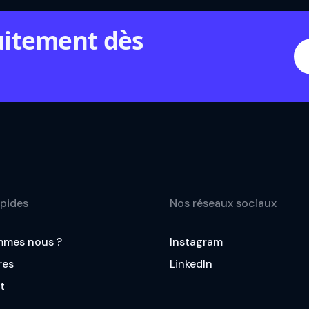
uitement dès
apides
Nos réseaux sociaux
mmes nous ?
Instagram
res
LinkedIn
t