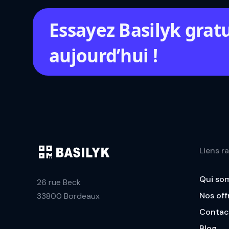
Essayez Basilyk grat
aujourd’hui !
Liens r
Qui so
26 rue Beck
Nos off
33800 Bordeaux
Contac
Blog